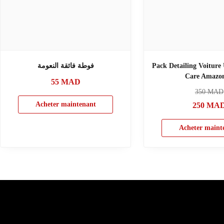
فوطة فائقة النعومة
Pack Detailing Voiture
Care Amaz
55
MAD
350
MAD
Acheter maintenant
250
MA
Acheter maint